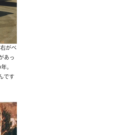
て右がベ
感があっ
の年。
るんです