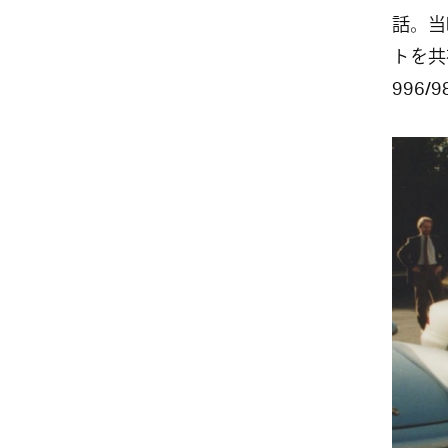
話。当時
トを共
996