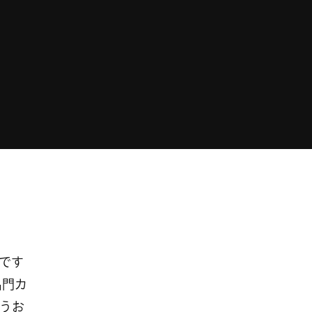
 です
名門カ
うお