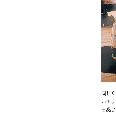
同じく
ルエッ
う感じ