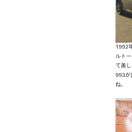
199
ルトー
て美し
993
ね。