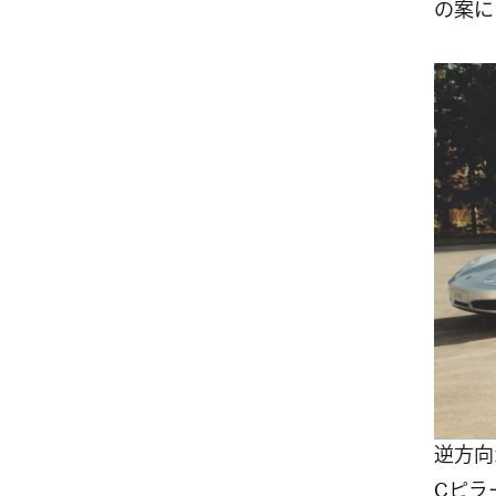
の案に
逆方向か
Cピラ