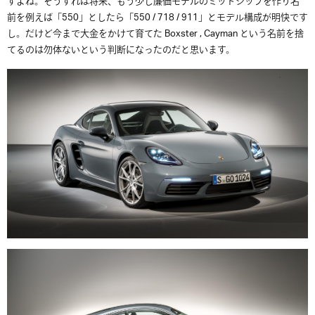
すよね。そうすれば将来、もう少し廉価モデルのミッドシップを作り名
前を例えば「550」としたら「550 / 718 / 911」とモデル構成が明快です
し。だけど今まで大金をかけて育てた Boxster , Cayman という名前を捨
てるのは勿体ないという判断になったのだと思います。