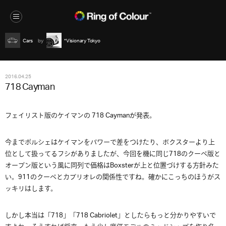
Cars
*Visionary Tokyo
2016.04.25
718 Cayman
フェイリスト版のケイマンの 718 Caymanが発表。
今までポルシェはケイマンをパワーで差をつけたり、ボクスターより上
位として扱ってるフシがありましたが、今回を機に同じ718のクーぺ版と
オープン版という風に同列で価格はBoxsterが上と位置づけする方針みた
い。911のクーぺとカブリオレの関係性ですね。確かにこっちのほうがス
ッキリはします。
しかし本当は「718」「718 Cabriolet」としたらもっと分かりやすいで