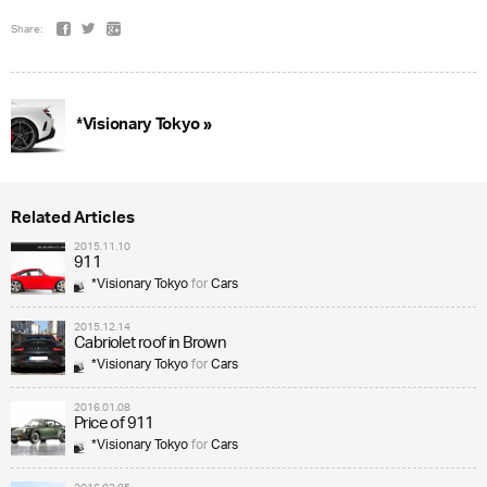
Share:
*Visionary Tokyo »
Related Articles
2015.11.10
911
*Visionary Tokyo
for
Cars
2015.12.14
Cabriolet roof in Brown
*Visionary Tokyo
for
Cars
2016.01.08
Price of 911
*Visionary Tokyo
for
Cars
2016.02.05