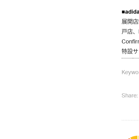
■adida
展開店
戸店、M
Conf
特設
サ
Keywo
Share: