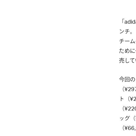
「adi
ンチ。
チームの
ために作
売して
今回の
（¥2
ト（¥
（¥2
ッグ（
（¥6