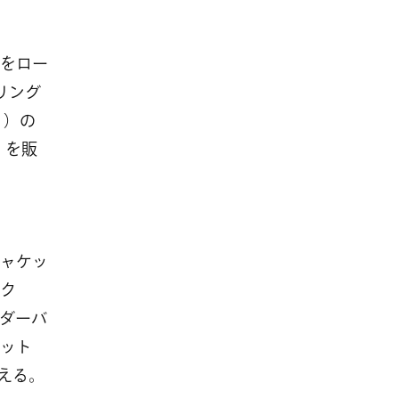
ンをロー
リング
レリ）の
）」を販
ジャケッ
ック
ルダーバ
ハット
揃える。