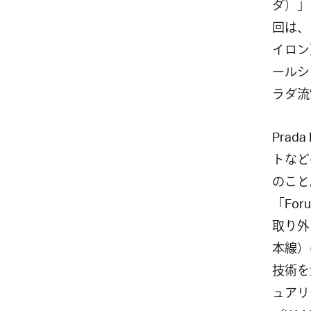
ダ）」
回は、「
イロン
ールシュ
ラダ流
Pra
トなど
のこと
「For
取り外
本線）
技術を
ュアリ