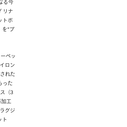
なる今
ダ リナ
ットボ
」を“プ
カーペッ
イロン
された
しらった
ス（3
革加工
ラグジ
ット