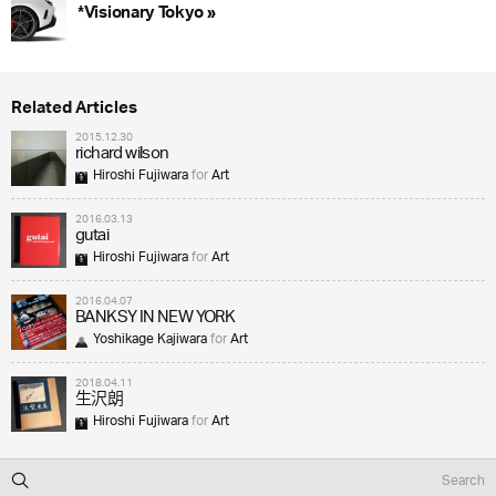
*Visionary Tokyo »
Related Articles
2015.12.30
richard wilson
Hiroshi Fujiwara
for
Art
2016.03.13
gutai
Hiroshi Fujiwara
for
Art
2016.04.07
BANKSY IN NEW YORK
Yoshikage Kajiwara
for
Art
2018.04.11
生沢朗
Hiroshi Fujiwara
for
Art