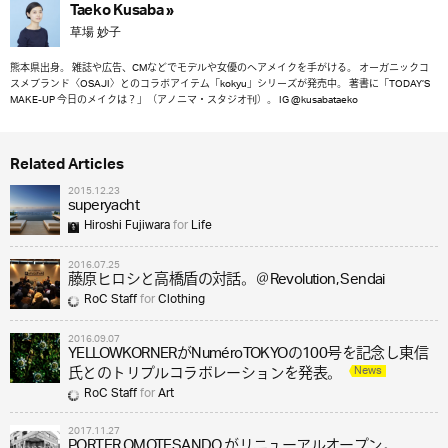
Taeko Kusaba »
草場 妙子
熊本県出身。 雑誌や広告、CMなどでモデルや女優のヘアメイクを手がける。 オーガニックコ
スメブランド〈OSAJI〉とのコラボアイテム「kokyu」シリーズが発売中。 著書に「TODAY’S
MAKE-UP 今日のメイクは？」（アノニマ・スタジオ刊）。 IG @kusabataeko
Related Articles
2015.12.23
superyacht
Hiroshi Fujiwara
for
Life
2016.07.25
藤原ヒロシと高橋盾の対話。＠Revolution, Sendai
RoC Staff
for
Clothing
2016.09.07
YELLOWKORNERがNuméroTOKYOの100号を記念し東信
News
氏とのトリプルコラボレーションを発表。
RoC Staff
for
Art
2017.11.27
PORTER OMOTESANDO がリニューアルオープン。