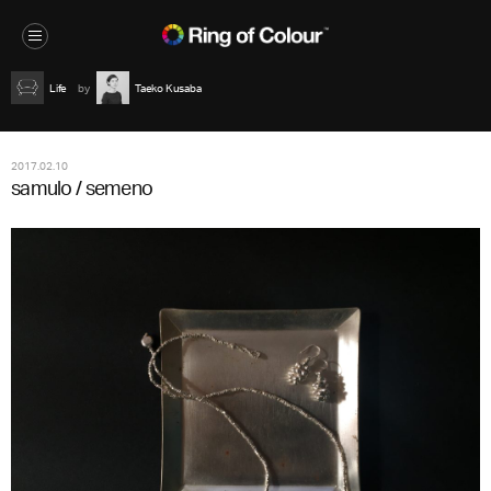
Life
Taeko Kusaba
2017.02.10
samulo / semeno