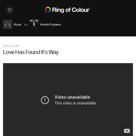
Music
Hiroshi Fujiwara
2016.12.23
Love Has Found It’s Way