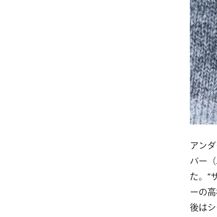
アンダ
バー（
た。“
ーの高
後はシ