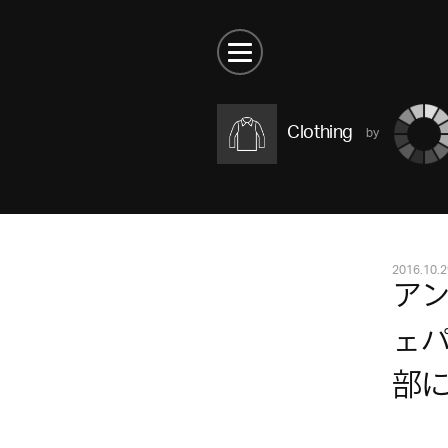
Clothing
2016.10.2
ア
ェパ
部