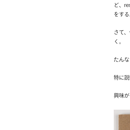
ど、r
をする
さて、
く。
たんな
特に説
興味が