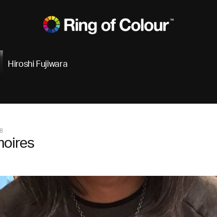
Hiroshi Fujiwara
8
oires