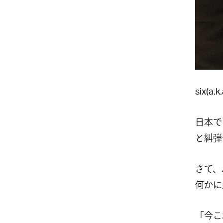
six(a
日本で
と糾弾
さて、
何かに
「今こ