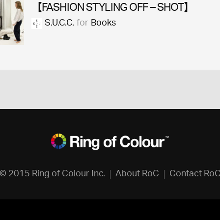
【FASHION STYLING OFF – SHOT】
S.U.C.C.
for
Books
© 2015 Ring of Colour Inc.
About RoC
Contact Ro