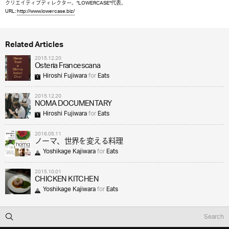
クリエイティブディレクター。"LOWERCASE"代表。
URL:
http://www.lowercase.biz/
Related Articles
2015.12.20
Osteria Francescana
Hiroshi Fujiwara
for
Eats
2015.12.20
NOMA DOCUMENTARY
Hiroshi Fujiwara
for
Eats
2016.05.11
ノーマ、世界を変える料理
Yoshikage Kajiwara
for
Eats
2015.10.01
CHICKEN KITCHEN
Yoshikage Kajiwara
for
Eats