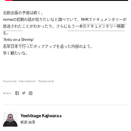
北欧出張の予習は続く。
nomaの初期の話が知りたいなと調べていて、
NHKでドキュメンタリーが
放送された
ことがわかったり。さらに
もう一本のドキュメンタリー映画
も。
‘
Ants on a Shrimp
‘
去年日本で行ったポップアップを追った内容のよう。
早く観たいな。
Keywords:
International
Restaurants
Share:
Yoshikage Kajiwara »
梶原 由景