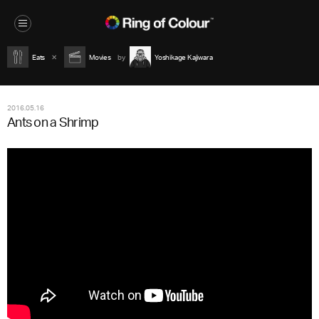
Eats
Movies
Yoshikage Kajiwara
2016.05.16
Ants on a Shrimp