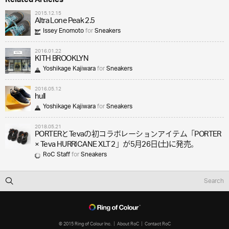
Related Articles
2015.12.15
Altra Lone Peak 2.5
Issey Enomoto
for
Sneakers
2016.01.22
KITH BROOKLYN
Yoshikage Kajiwara
for
Sneakers
2016.05.12
hull
Yoshikage Kajiwara
for
Sneakers
2018.05.21
PORTERとTevaの初コラボレーションアイテム「PORTER
× Teva HURRICANE XLT 2」が5月26日(土)に発売。
RoC Staff
for
Sneakers
© 2015 Ring of Colour Inc.
About RoC
Contact RoC