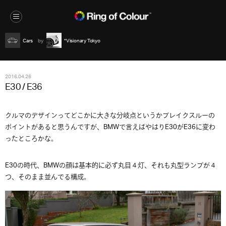
Cars
*Visionary Tokyo
2016.04.26
E30 / E36
クルマのデザインってどこかに大きな分岐点というかブレイクスルーの
ポイントがあると思うんですが、BMWで言えばやはりE30がE36に変わ
ったところかな。
E30の時代、BMWの顔は基本的に必ず丸目４灯、それも丸型ランプが４
つ、そのまま並んでる構成。