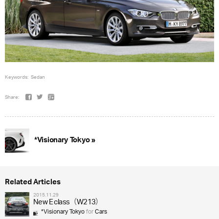
Keywords:
Sedan
Share:
*Visionary Tokyo »
Related Articles
2015.11.29
New E class（W213）
*Visionary Tokyo
for
Cars