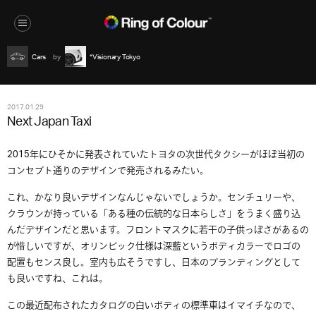
Cars
*Visionary Tokyo
2017.01.29
Next Japan Taxi
2015年にひそかに発表されていたトヨタの次世代タクシーがほぼ当初の
コンセプト通りのデザインで発売されるみたい。
これ、かなり良いデザインなんじゃないでしょうか。センチュリーや、
クラウンが持っている「ある種の伝統的な日本らしさ」をうまく盛り込
んだデザインだと思います。フロントマスクに若干の子供っぽさがあるの
が惜しいですが、オリンピック仕様は深藍というボディカラーでロゴの
配置もセンス良し。室内も広そうですし、日本のブランディングとして
も良いですね、これは。
この最近配布されたカタログの白いボディの標準車はイマイチなので、