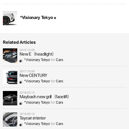
*Visionary Tokyo »
Related Articles
2015.12.29
New E（headlight）
*Visionary Tokyo
for
Cars
2017.10.06
New CENTURY
*Visionary Tokyo
for
Cars
2018.02.13
Maybach new grill（facelift）
*Visionary Tokyo
for
Cars
2019.05.13
Taycan interior
*Visionary Tokyo
for
Cars