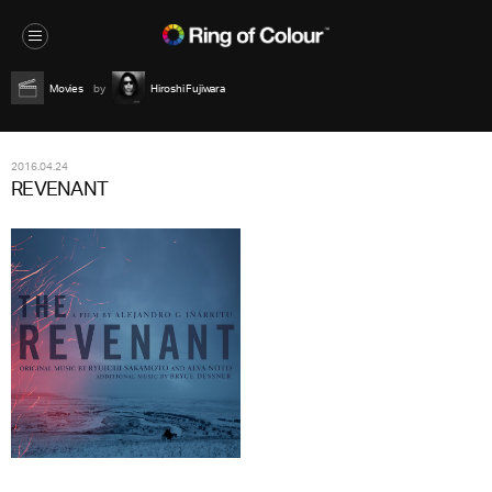
Movies
Hiroshi Fujiwara
2016.04.24
REVENANT