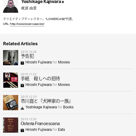
Yoshikage Kajiwara »
梶原 由景
クリエイティブディレクター。"LOWERCASE"代表。
URL:
http://www.lowercase.biz/
Related Articles
2015.10.28
予告犯
Hiroshi Fujiwara
for
Movies
2015.11.22
手紙 殺しへの招待
Hiroshi Fujiwara
for
Movies
2015.12.10
市川崑と『犬神家の一族』
Yoshikage Kajiwara
for
Books
2015.12.20
Osteria Francescana
Hiroshi Fujiwara
for
Eats