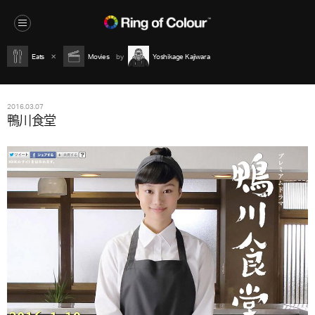
Eats
Movies
Yoshikage Kajiwara
2016.03.07
鴨川食堂