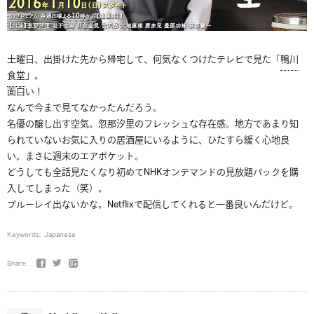
土曜日、出掛けた先から帰宅して、何気なくつけたテレビで見た「
鴨川
食堂
」。
面白い！
なんで今まで見てなかったんだろう。
名優の醸し出す空気。忽那汐里のフレッシュな存在感。地方であまり知
られていないお気に入りの居酒屋にいるように、ひたすら緩く心地良
い。まさに週末のエアポケット。
どうしても全話見たくなり初めてNHKオンデマンドの見放題パックを購
入してしまった（笑）。
ブルーレイ出ないかな。Netflixで配信してくれると一番良いんだけど。
Keywords:
Japanese
Share: