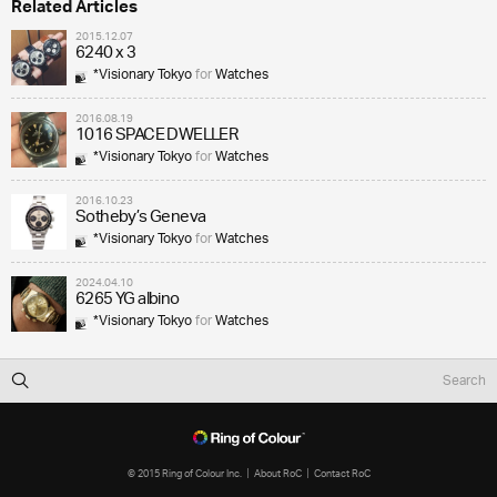
Related Articles
2015.12.07
6240 x 3
*Visionary Tokyo
for
Watches
2016.08.19
1016 SPACE DWELLER
*Visionary Tokyo
for
Watches
2016.10.23
Sotheby’s Geneva
*Visionary Tokyo
for
Watches
2024.04.10
6265 YG albino
*Visionary Tokyo
for
Watches
© 2015 Ring of Colour Inc.
About RoC
Contact RoC