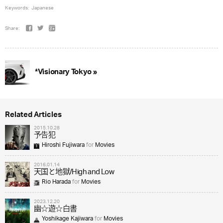
Keywords:
Japanese
Share:
*Visionary Tokyo »
Related Articles
2015.10.28
予告犯
Hiroshi Fujiwara
for
Movies
2016.01.14
天国と地獄/High and Low
Rio Harada
for
Movies
2023.12.20
幽☆遊☆白書
Yoshikage Kajiwara
for
Movies