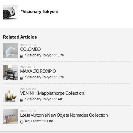
*Visionary Tokyo »
Related Articles
2015.11.18
COLOMBO
*Visionary Tokyo
for
Life
2016.01.12
MAXALTO RECIPIO
*Visionary Tokyo
for
Life
2017.01.20
VENINI（Mapplethorpe Collection）
*Visionary Tokyo
for
Art
2018.12.10
Louis Vuitton’s New Objets Nomades Collection
RoC Staff
for
Life