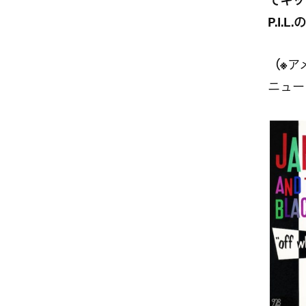
でキッ
P.I
（※
ア
ニュー