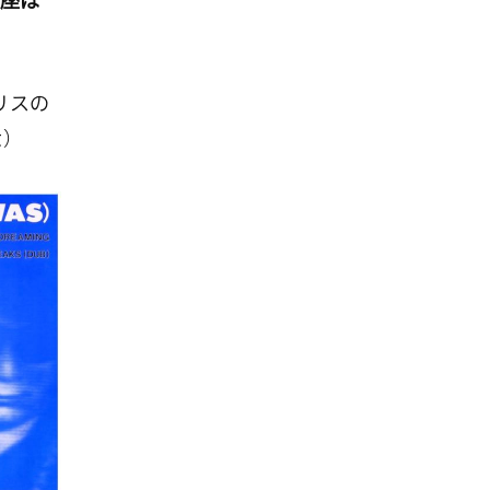
座は
リスの
た）