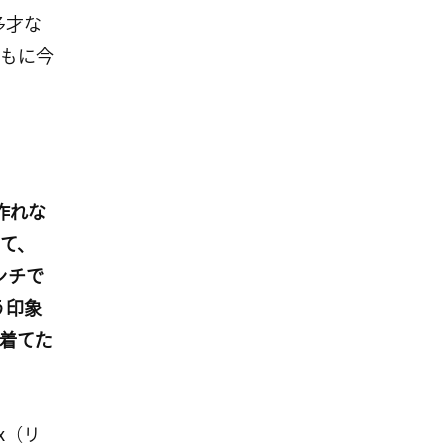
多才な
もに今
作れな
て、
ンチで
う印象
着てた
ux（リ