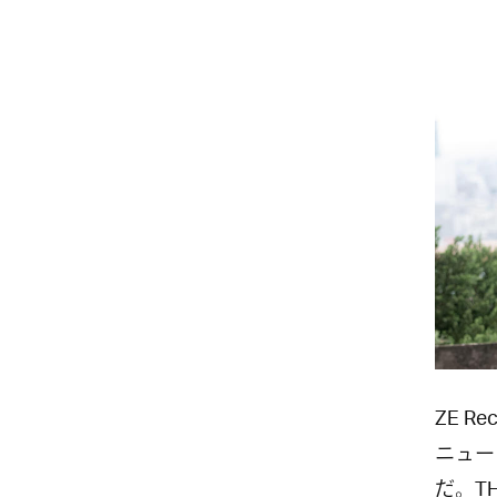
ZE 
ニュー
だ。TH