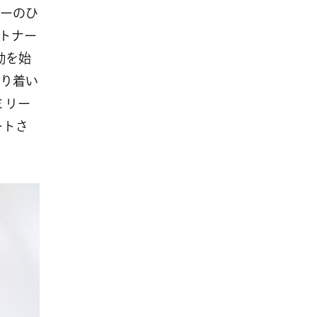
ーのひ
ートナー
動を始
り着い
ミリー
ートさ