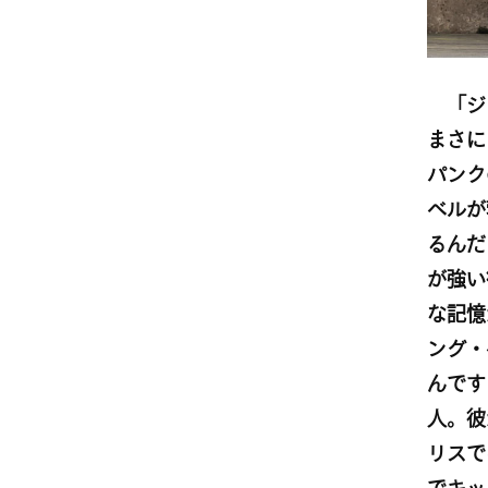
「ジ
まさに
パンク
ベルが
るんだ
が強い
な記憶が
ング・
んです
人。彼
リスで