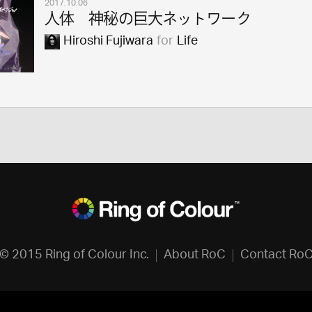
2017.10.06
人体 神秘の巨大ネットワーク
Hiroshi Fujiwara
for
Life
© 2015 Ring of Colour Inc.
About RoC
Contact Ro