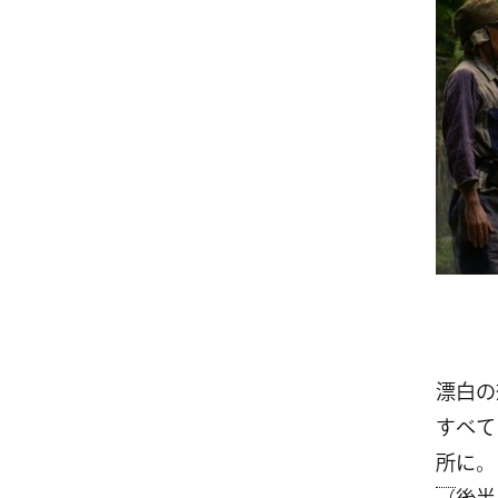
漂白の
すべて
所
に。