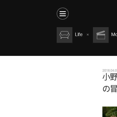
Life
Mo
2018.04.0
小
の