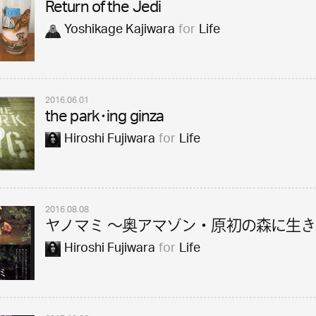
Return of the Jedi
Yoshikage Kajiwara
for
Life
2016.06.01
the park･ing ginza
Hiroshi Fujiwara
for
Life
2016.08.08
ヤノマミ ～奥アマゾン・原初の森に生
Hiroshi Fujiwara
for
Life