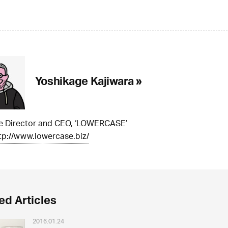
Yoshikage Kajiwara »
ve Director and CEO, ‘LOWERCASE’
tp://www.lowercase.biz/
ed Articles
2016.01.24