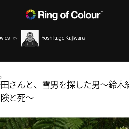
vies
Yoshikage Kajiwara
2
野田さんと、雪男を探した男～鈴木
冒険と死～