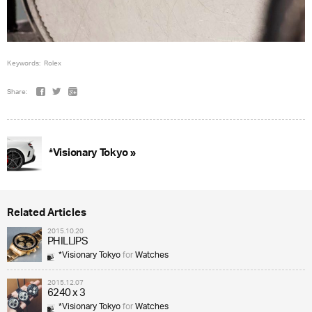
Keywords:
Rolex
Share:
*Visionary Tokyo »
Related Articles
2015.10.20
PHILLIPS
*Visionary Tokyo
for
Watches
2015.12.07
6240 x 3
*Visionary Tokyo
for
Watches