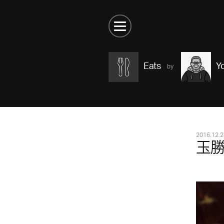
Eats
Y
2016.12.2
玉