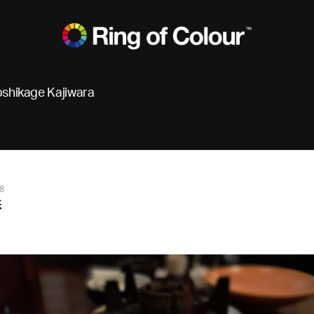
oshikage Kajiwara
8
勝