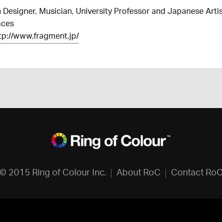
 Designer, Musician, University Professor and Japanese Artis
aces
tp://www.fragment.jp/
© 2015 Ring of Colour Inc.
About RoC
Contact Ro