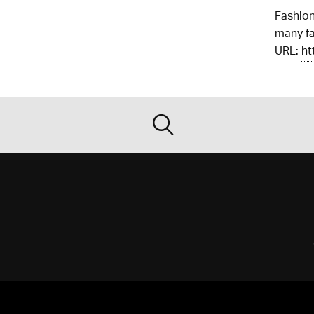
Fashion
many f
URL:
ht