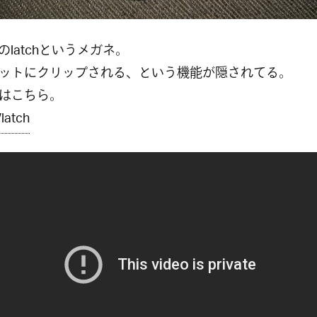
eyのlatchというメガネ。
ットにクリップされる、という機能が隠されてる。
はこちら。
/latch