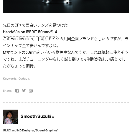
先日のCP+で面白いレンズを見つけた。
HandeVision IBERIT 50mm/f1.4
このHandeVision、中国とドイツの共同企画ブランドらしいのですが、ラ
インナップ全て安いんですよね。
Mマウントの50mmをいろいろ物色中なんですが、これは気軽に使えそう
ですね。まだチューニング中らしく試し撮りでは判断が難しい感じでし
たがちょっと期待。
Keywords:
Gadgets
Share:
Smooth Suzuki »
UI, UX and IxD Designer, 'Speed Graphics'