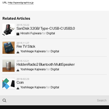
URL:
http://speedgraphics.jp
Related Articles
2015.10.22
SanDisk 32GB/ Type-C USB-C USB3.0
Hiroshi Fujiwara
for
Digital
2015.11.27
Fire TV Stick
Yoshikage Kajiwara
for
Digital
2015.12.21
HiddenRadio2 Bluetooth MultiSpeaker
Yoshikage Kajiwara
for
Digital
2016.02.23
Coin
Yoshikage Kajiwara
for
Digital