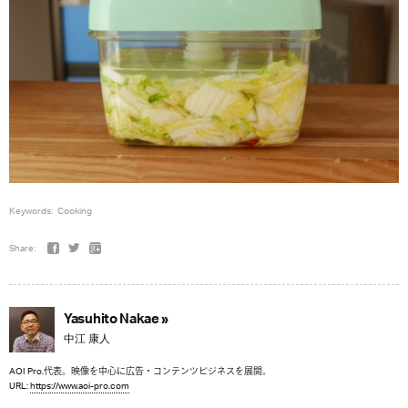
Keywords:
Cooking
Share:
Yasuhito Nakae »
中江 康人
AOI Pro.代表。映像を中心に広告・コンテンツビジネスを展開。
URL:
https://www.aoi-pro.com