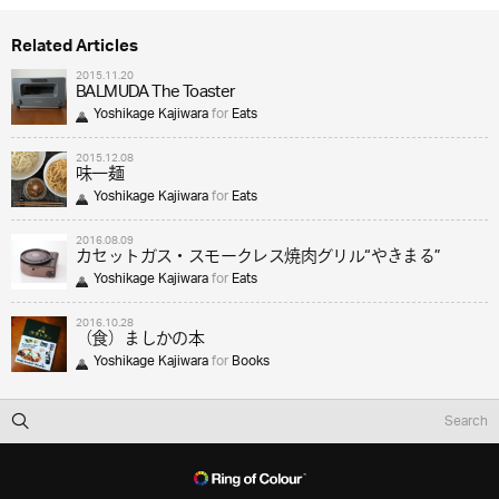
Related Articles
2015.11.20
BALMUDA The Toaster
Yoshikage Kajiwara
for
Eats
2015.12.08
味一麺
Yoshikage Kajiwara
for
Eats
2016.08.09
カセットガス・スモークレス焼肉グリル“やきまる”
Yoshikage Kajiwara
for
Eats
2016.10.28
（食）ましかの本
Yoshikage Kajiwara
for
Books