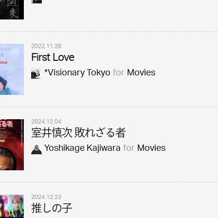
2022.11.28
First Love
*Visionary Tokyo
for
Movies
2024.12.04
室井慎次 敗れざる者
Yoshikage Kajiwara
for
Movies
2024.12.23
推しの子