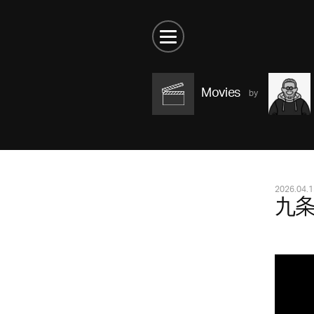
Movies
2026.04.1
九