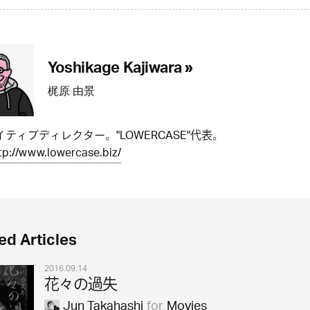
Yoshikage Kajiwara »
梶原 由景
ティブディレクター。"LOWERCASE"代表。
tp://www.lowercase.biz/
ed Articles
2016.09.14
花々の過失
Jun Takahashi
for
Movies