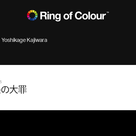
Yoshikage Kajiwara
5
条の大罪