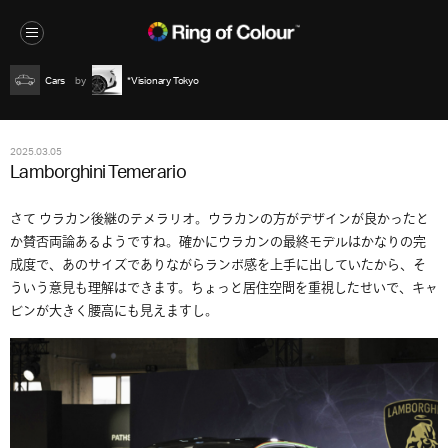
Cars
*Visionary Tokyo
2025.03.05
Lamborghini Temerario
さて ウラカン後継のテメラリオ。ウラカンの方がデザインが良かったと
か賛否両論あるようですね。確かにウラカンの最終モデルはかなりの完
成度で、あのサイズでありながらランボ感を上手に出していたから、そ
ういう意見も理解はできます。ちょっと居住空間を重視したせいで、キャ
ビンが大きく腰高にも見えますし。