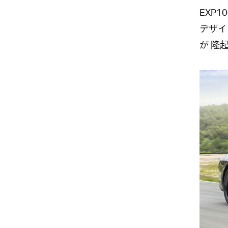
EXP
デザイ
が 隆