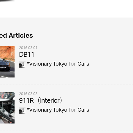
ed Articles
2016.03.01
DB11
*Visionary Tokyo
for
Cars
2016.03.03
911R（interior）
*Visionary Tokyo
for
Cars