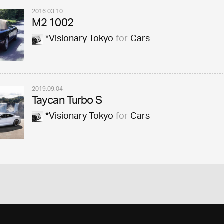
2016.03.10
M2 1002
*Visionary Tokyo
for
Cars
2019.09.04
Taycan Turbo S
*Visionary Tokyo
for
Cars