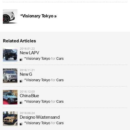
*Visionary Tokyo »
Related Articles
2016.01.22
New LAPV
*Visionary Tokyo
for
Cars
2016.11.21
New G
*Visionary Tokyo
for
Cars
2016.12.03
China Blue
*Visionary Tokyo
for
Cars
2018.06.24
Designo Wüstensand
*Visionary Tokyo
for
Cars