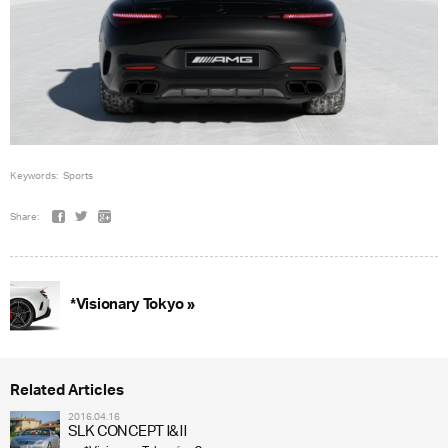
Keywords:
Sports
Share:
*Visionary Tokyo »
Related Articles
2016.04.16
SLK CONCEPT Ⅰ&Ⅱ