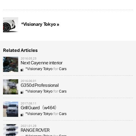
*Visionary Tokyo »
Related Articles
2016.05.23
Next Cayenne interior
*Visionary Tokyo
for
Cars
2016.06.01
G350d Professional
*Visionary Tokyo
for
Cars
2017.08.11
Grill Guard（w464）
*Visionary Tokyo
for
Cars
2021.01.29
RANGE ROVER