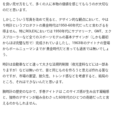
を良い見せ方をして、多くの人に本物の価値を感じてもらうのが大切な
のだと思います。
しかしこういう写真を改めて見ると、デザイン的な観点において、やは
り時計というプロダクトの黄金時代は1950-60年代だったと言わざるを
得ません。特にROLEXにおいては 1950年代にサブマリーナ、GMT、エク
スプローラーなど全てのスポーツモデルの基本デザインが（しかも最初
からほぼ完璧な形で）完成されていましたし、1963年のデイトナの登場
からポールニューマンまでが 黄金時代だと言っても過言では無いでしょ
う。
時計は自動車などと違って大きな法規的制限（夜光塗料などには一部あ
りますが）などは無いので、昔と同じものを作ろうと思えば作れる筈な
のですが、市場の要望、耐久性、トレンド感などを考慮すると、結局の
ところ、それはできないんだと思います。
腕時計の歴史のなかで、手巻デイトナは このサイズ感が生み出す凝縮感
と、独特のデザインが組み合わさった60年代のひとつの奇跡だったと言
えるのかもしれません。