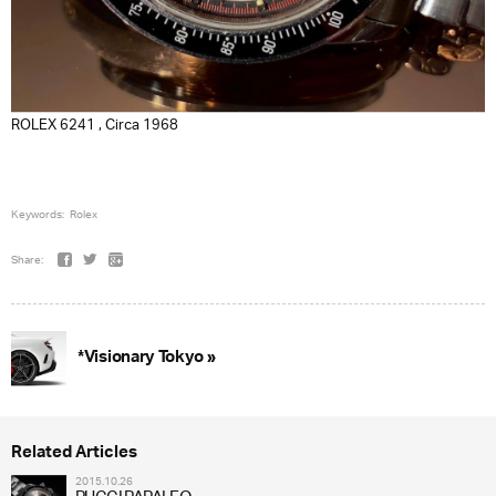
ROLEX 6241 , Circa 1968
Keywords:
Rolex
Share:
*Visionary Tokyo »
Related Articles
2015.10.26