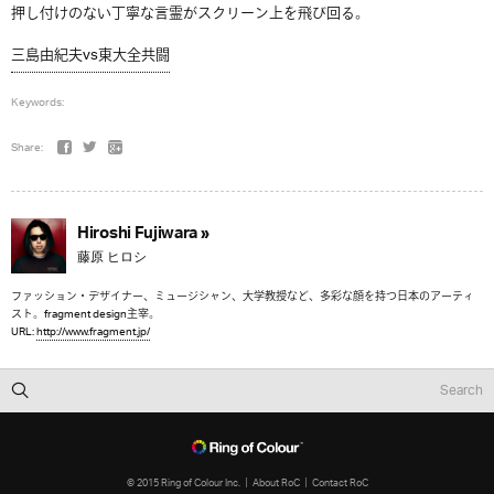
押し付けのない丁寧な言霊がスクリーン上を飛び回る。
三島由紀夫vs東大全共闘
Keywords:
Share:
Hiroshi Fujiwara »
藤原 ヒロシ
ファッション・デザイナー、ミュージシャン、大学教授など、多彩な顔を持つ日本のアーティ
スト。fragment design主宰。
URL:
http://www.fragment.jp/
© 2015 Ring of Colour Inc.
About RoC
Contact RoC