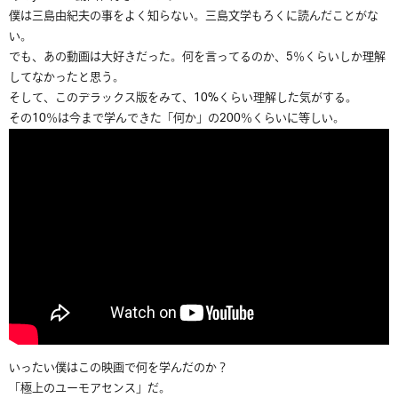
僕は三島由紀夫の事をよく知らない。三島文学もろくに読んだことがな
い。
でも、あの動画は大好きだった。何を言ってるのか、5％くらいしか理解
してなかったと思う。
そして、このデラックス版をみて、10%くらい理解した気がする。
その10％は今まで学んできた「何か」の200％くらいに等しい。
いったい僕はこの映画で何を学んだのか？
「極上のユーモアセンス」だ。