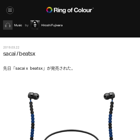
Music
Hiroshi Fujiwara
2019.03.22
sacai / beatsx
先日「sacai x beatsx」が発売された。