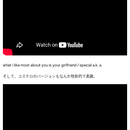
what i like most about you is your girlfriend / special a.k. a.
そして、コステロのバージョンもなんか牧歌的で素敵。