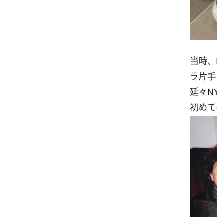
当時、
ラ片手
延々N
初めて