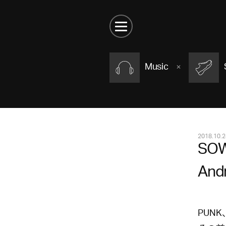
Music
2018.10.2
SOW
And
PUN