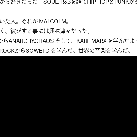
ら好きだった、SOUL, R&Bを経てHIP HOPとPUNKが
いた人。それが MALCOLM。
く、彼がする事には興味津々だった。
からANARCHY,CHAOS そして、KARL MARX を学んだ
K ROCKからSOWETO を学んだ。世界の音楽を学んだ。