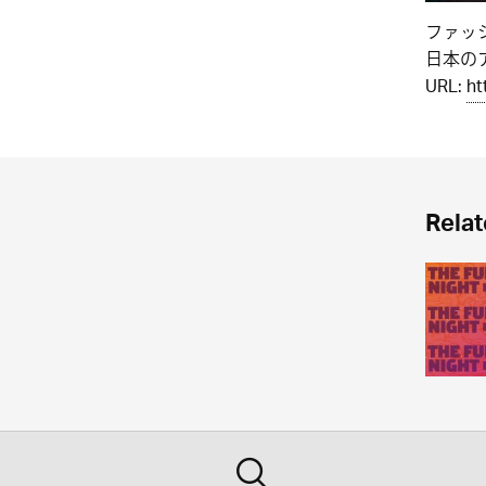
ファッ
日本のア
URL:
ht
Relat