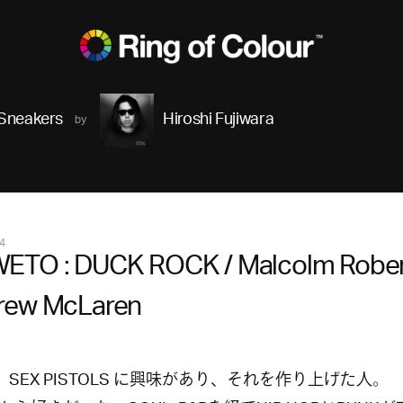
Sneakers
Hiroshi Fujiwara
4
ETO : DUCK ROCK / Malcolm Robe
rew McLaren
K、SEX PISTOLS に興味があり、それを作り上げた人。