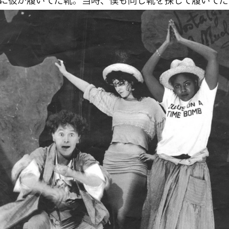
に彼が履いてた靴。当時、僕も同じ靴を探して履いてた