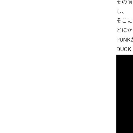
その前か
し、
そこに
とにか
PUNK
DUC