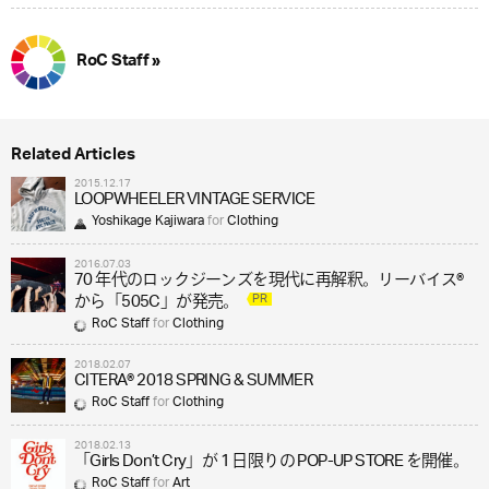
RoC Staff »
Related Articles
2015.12.17
LOOPWHEELER VINTAGE SERVICE
Yoshikage Kajiwara
for
Clothing
2016.07.03
70 年代のロックジーンズを現代に再解釈。リーバイス®
PR
から「505C」が発売。
RoC Staff
for
Clothing
2018.02.07
CITERA® 2018 SPRING & SUMMER
RoC Staff
for
Clothing
2018.02.13
「Girls Don’t Cry」が 1 日限りの POP-UP STORE を開催。
RoC Staff
for
Art