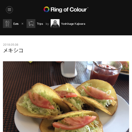
Eats
Trips
Yoshikage Kajiwara
2018.05.08
メキシコ