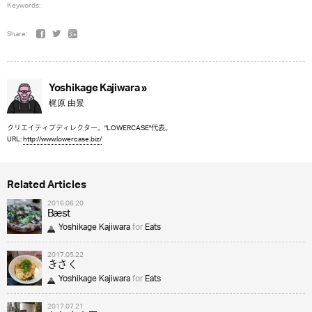
Keywords:
Share:
Yoshikage Kajiwara »
梶原 由景
クリエイティブディレクター。"LOWERCASE"代表。
URL:
http://www.lowercase.biz/
Related Articles
2016.06.20
Bæst
Yoshikage Kajiwara
for
Eats
2017.05.22
きさく
Yoshikage Kajiwara
for
Eats
2017.07.21