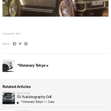
Keywords:
SUV
Share:
*Visionary Tokyo »
Related Articles
2015.12.23
SV Autobiography Grill
*Visionary Tokyo
for
Cars