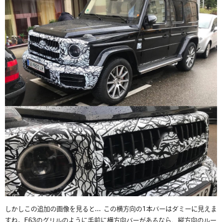
しかしこの追加の画像を見ると… この横方向の1本バーはダミーに見えま
すね。E63のグリルのように手前に横方向バーがあるなら、縦方向のルー