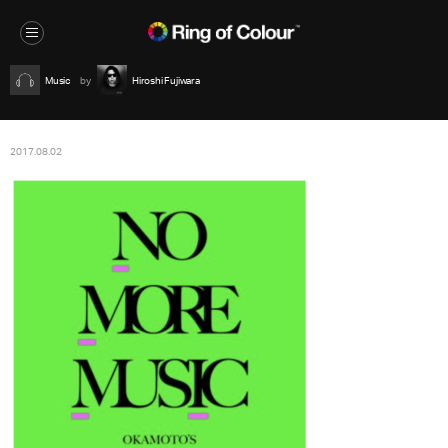
Music
Hiroshi Fujiwara
2017.08.02