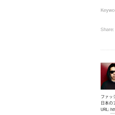
Keywo
Share:
ファッ
日本のア
URL:
ht