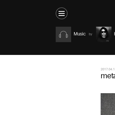
Music
2017.04.1
meta