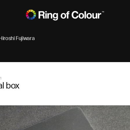
Hiroshi Fujiwara
1
l box