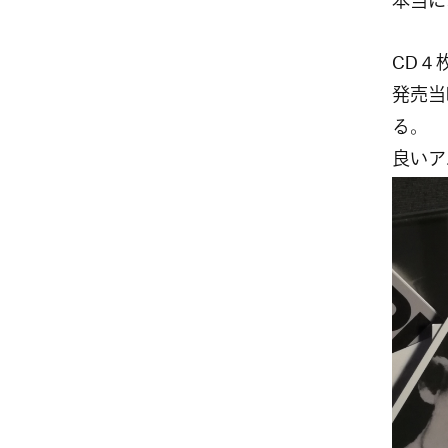
本当に
CD４
発売当
る。
良いア