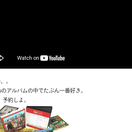
か、。
tlesのアルバムの中でたぶん一番好き。
、予約しよ。