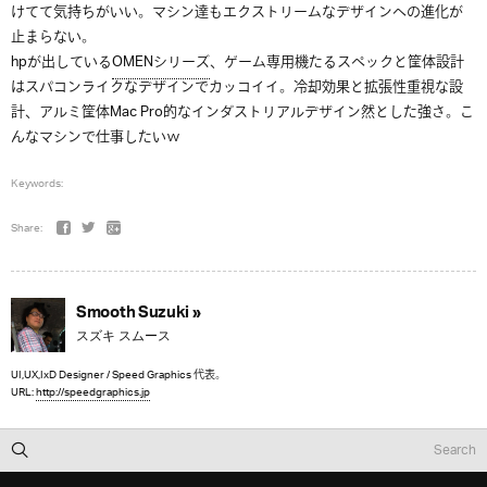
けてて気持ちがいい。マシン達もエクストリームなデザインへの進化が
止まらない。
hpが出している
OMENシリーズ
、ゲーム専用機たるスペックと筐体設計
はスパコンライクなデザインでカッコイイ。冷却効果と拡張性重視な設
計、アルミ筐体Mac Pro的なインダストリアルデザイン然とした強さ。こ
んなマシンで仕事したいｗ
Keywords:
Share:
Smooth Suzuki »
スズキ スムース
UI,UX,IxD Designer / Speed Graphics 代表。
URL:
http://speedgraphics.jp