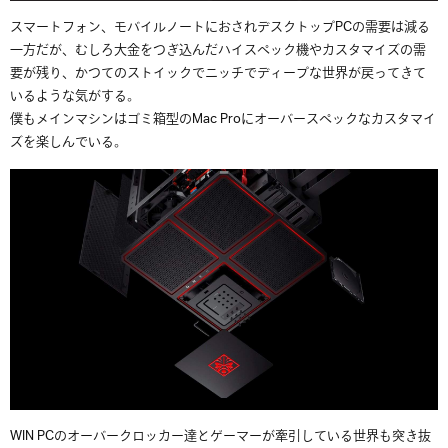
スマートフォン、モバイルノートにおされデスクトップPCの需要は減る
一方だが、むしろ大金をつぎ込んだハイスペック機やカスタマイズの需
要が残り、かつてのストイックでニッチでディープな世界が戻ってきて
いるような気がする。
僕もメインマシンはゴミ箱型のMac Proにオーバースペックなカスタマイ
ズを楽しんでいる。
WIN PCのオーバークロッカー達とゲーマーが牽引している世界も突き抜