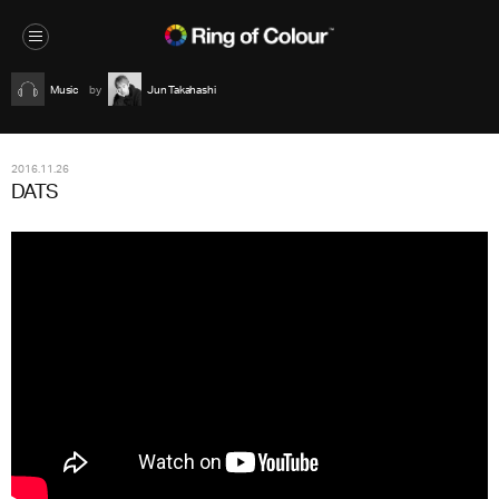
Music
Jun Takahashi
2016.11.26
DATS