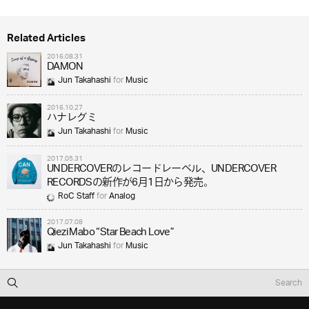
Related Articles
2016.08.31
DAMON
Jun Takahashi
for
Music
2016.10.27
ハナレグミ
Jun Takahashi
for
Music
2017.05.31
UNDERCOVERのレコードレーベル、UNDERCOVER
RECORDSの新作が6月1日から発売。
RoC Staff
for
Analog
2017.07.08
Qiezi Mabo “Star Beach Love”
Jun Takahashi
for
Music