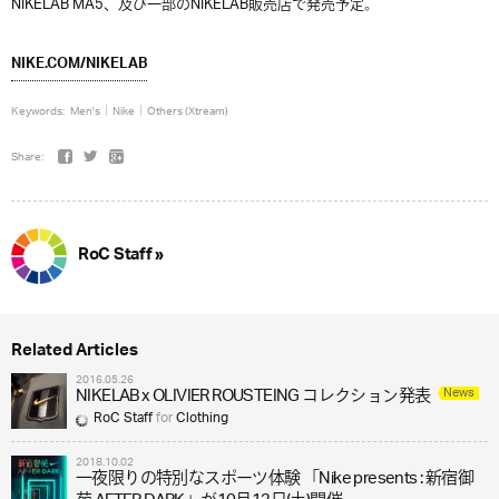
NIKELAB MA5、及び一部のNIKELAB販売店で発売予定。
NIKE.COM/NIKELAB
Keywords:
Men's
Nike
Others (Xtream)
Share:
RoC Staff »
Related Articles
2016.05.26
News
NIKELAB x OLIVIER ROUSTEING コレクション発表
RoC Staff
for
Clothing
2018.10.02
一夜限りの特別なスポーツ体験 「Nike presents : 新宿御