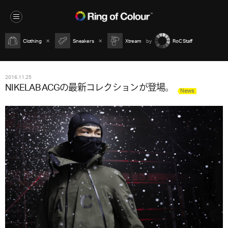
Clothing
Sneakers
Xtream
RoC Staff
2016.11.25
NIKELAB ACGの最新コレクションが登場。
News