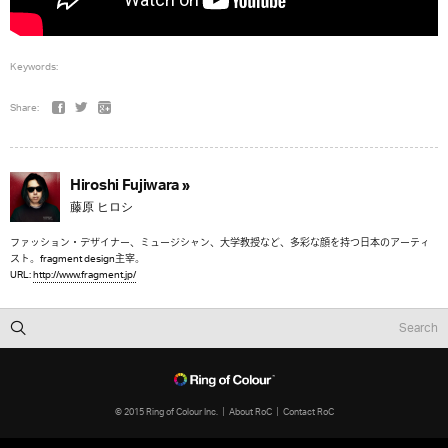
Keywords:
Share:
Hiroshi Fujiwara »
藤原 ヒロシ
ファッション・デザイナー、ミュージシャン、大学教授など、多彩な顔を持つ日本のアーティ
スト。fragment design主宰。
URL:
http://www.fragment.jp/
© 2015 Ring of Colour Inc.
About RoC
Contact RoC