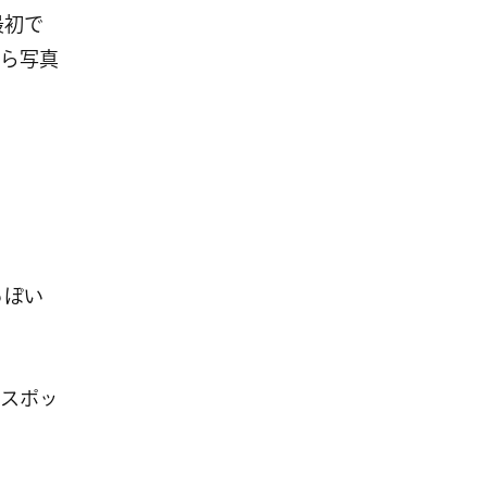
最初で
ら写真
っぽい
スポッ