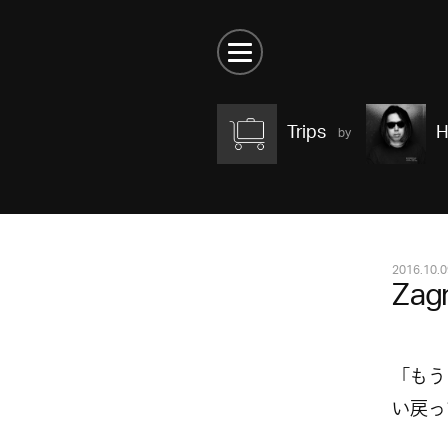
Trips
H
2016.10.0
Zag
「もう
い戻っ