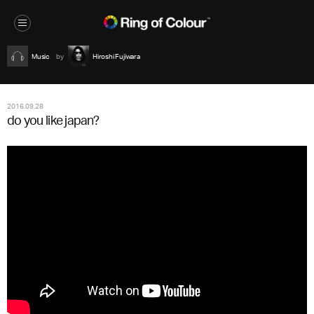
Music
Hiroshi Fujiwara
2016.09.28
do you like japan?