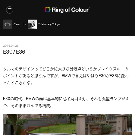
Cars
*Visionary Tokyo
2016.04.26
E30 / E36
クルマのデザインってどこかに大きな分岐点というかブレイクスルーの
ポイントがあると思うんですが、BMWで言えばやはりE30がE36に変わ
ったところかな。
E30の時代、BMWの顔は基本的に必ず丸目４灯、それも丸型ランプが４
つ、そのまま並んでる構成。