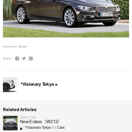
Keywords:
Sedan
Share:
*Visionary Tokyo »
Related Articles
2015.11.29
New E class（W213）
*Visionary Tokyo
for
Cars