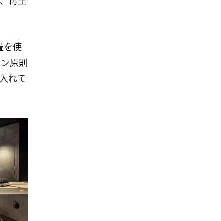
、再生
畳を使
イン原則
入れて