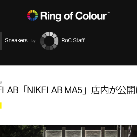
Sneakers
RoC Staff
9
KELAB「NIKELAB MA5」店内が公
s