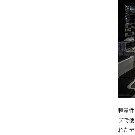
軽量性
プで使
れたデ