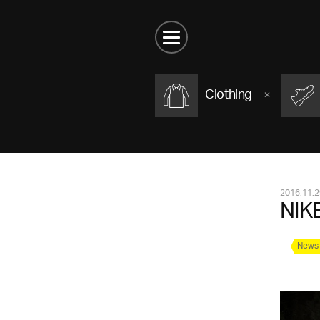
Clothing
2016.11.2
NI
New