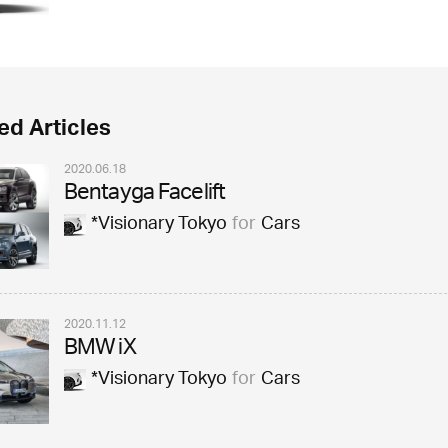
ed Articles
2020.06.18
Bentayga Facelift
*Visionary Tokyo
for
Cars
2020.11.12
BMW iX
*Visionary Tokyo
for
Cars