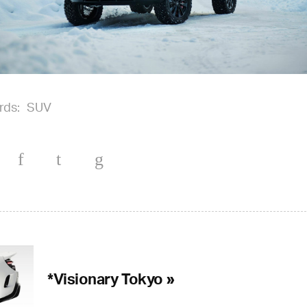
rds:
SUV
*Visionary Tokyo »