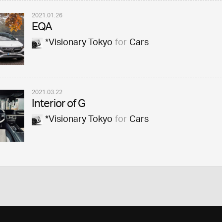
2021.01.26
EQA
*Visionary Tokyo
for
Cars
2021.03.22
Interior of G
*Visionary Tokyo
for
Cars